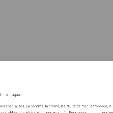
faire craquer.
es spécialités. La pomme, la crème, les fruits de mer, le fromage, le
s tables de la région et de ses marchés. Pour accompagner tous ces b