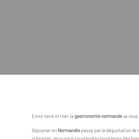
Entre terre et mer, la
gastronomie normande
va vous 
Séjourner en
Normandie
passe par la dégustation de s
culinaires. Vous vous souviendrez longtemps des bonne