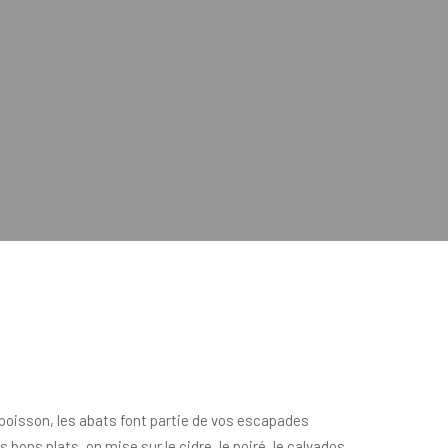
 poisson, les abats font partie de vos escapades
ons plats, on mise sur le cidre, le poiré, le calvados