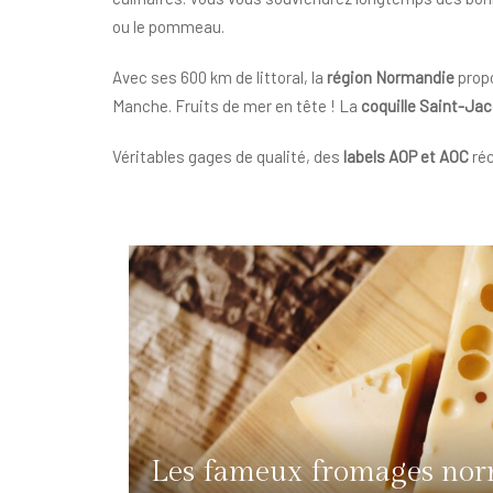
ou le pommeau.
Avec ses 600 km de littoral, la
région Normandie
propo
Manche. Fruits de mer en tête ! La
coquille Saint-Ja
Véritables gages de qualité, des
labels AOP et AOC
réc
Les fameux fromages no