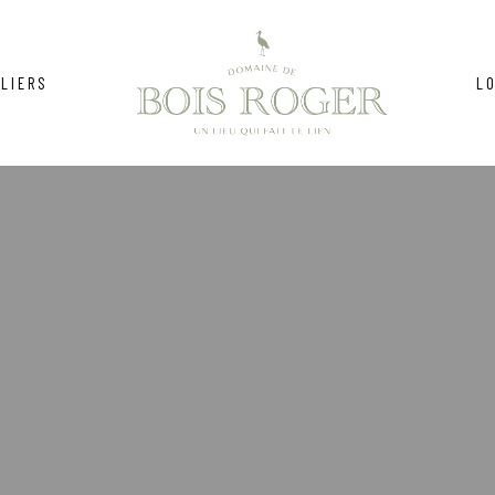
LIERS
L